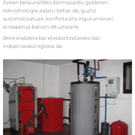
Azken belaunaldiko biomasazko galdaren
teknolnologia aipatu behar da, guztiz
automatizatuak; konforta eta ingurumenari
errespetua batzen dituztelarik.
Bere erabilera bai etxebizitzetarako bai
industriarako egokia da.