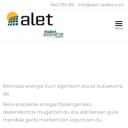
943 765 815
|
info@alet-taldea.com
ALET
MENU
TALDEA
|
Biomasa energia iturri agortezin eta ez kutsakorra
da.
Bere erabilerak erregai fosilenganako
dependentzia mugatzen du eta aldi berean gure
mendiak garbi mantentzen laguntzen du.