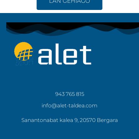
LAN GEHIAGO
943 765 815
info@alet-taldea.com
Sanantonabat kalea 9, 20570 Bergara